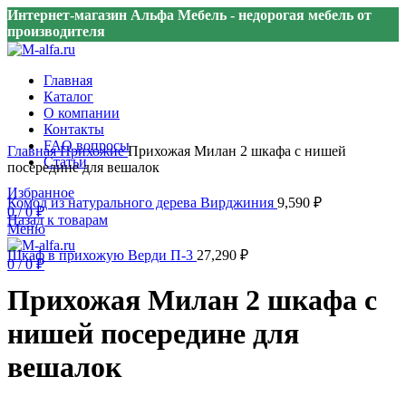
Интернет-магазин Альфа Мебель - недорогая мебель от
производителя
Главная
Каталог
О компании
Контакты
Нажмите, чтобы увеличить
FAQ вопросы
Главная
Прихожие
Прихожая Милан 2 шкафа с нишей
Статьи
посередине для вешалок
Избранное
Комод из натурального дерева Вирджиния
9,590
₽
0
/
0
₽
Назад к товарам
Меню
Шкаф в прихожую Верди П-3
27,290
₽
0
/
0
₽
Прихожая Милан 2 шкафа с
нишей посередине для
вешалок