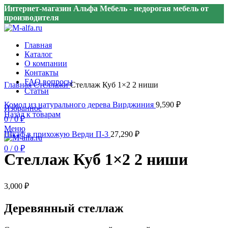
Интернет-магазин Альфа Мебель - недорогая мебель от
производителя
Главная
Каталог
О компании
Контакты
Нажмите, чтобы увеличить
FAQ вопросы
Главная
Стеллажи
Стеллаж Куб 1×2 2 ниши
Статьи
Комод из натурального дерева Вирджиния
9,590
₽
Избранное
Назад к товарам
0
/
0
₽
Меню
Шкаф в прихожую Верди П-3
27,290
₽
0
/
0
₽
Стеллаж Куб 1×2 2 ниши
3,000
₽
Деревянный стеллаж