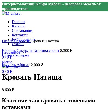
Интернет-магазин Альфа Мебель - недорогая мебель от
производителя
Главная
Каталог
О компании
Контакты
Нажмите, чтобы увеличить
FAQ вопросы
Главная
Кровати
Кровать Наташа
Статьи
Кровать Сакура из массива сосны
8,300
₽
Избранное
Назад к товарам
0
/
0
₽
Меню
Кровать Афина
12,000
₽
0
/
0
₽
Кровать Наташа
8,600
₽
Классическая кровать с точеными
вставками