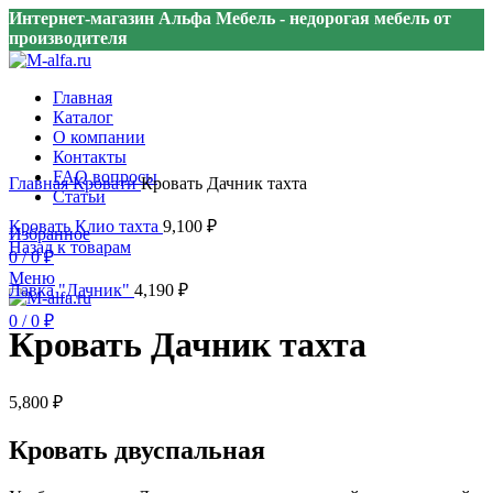
Интернет-магазин Альфа Мебель - недорогая мебель от
производителя
Главная
Каталог
О компании
Контакты
Нажмите, чтобы увеличить
FAQ вопросы
Главная
Кровати
Кровать Дачник тахта
Статьи
Кровать Клио тахта
9,100
₽
Избранное
Назад к товарам
0
/
0
₽
Меню
Лавка "Дачник"
4,190
₽
0
/
0
₽
Кровать Дачник тахта
5,800
₽
Кровать двуспальная