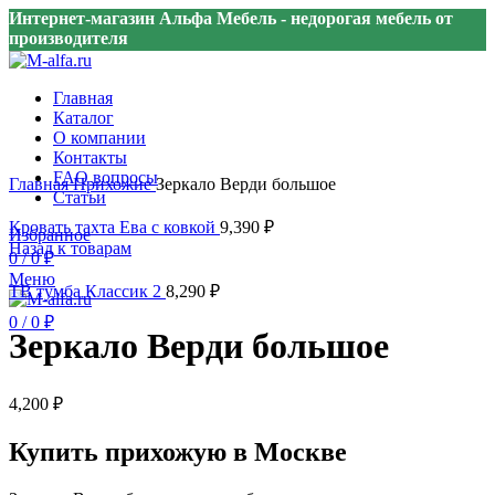
Интернет-магазин Альфа Мебель - недорогая мебель от
производителя
Главная
Каталог
О компании
Контакты
Нажмите, чтобы увеличить
FAQ вопросы
Главная
Прихожие
Зеркало Верди большое
Статьи
Кровать тахта Ева с ковкой
9,390
₽
Избранное
Назад к товарам
0
/
0
₽
Меню
ТВ тумба Классик 2
8,290
₽
0
/
0
₽
Зеркало Верди большое
4,200
₽
Купить прихожую в Москве