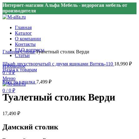
Интернет-магазин Альфа Мебель - недорогая мебель от
производителя
Главная
Каталог
О компании
Контакты
Нажмите, чтобы увеличить
FAQ вопросы
Главная
Столы
Туалетный столик Верди
Статьи
Шкаф двухстворчатый с двумя ящиками Витязь-110
18,990
₽
Избранное
Назад к товарам
0
/
0
₽
Меню
Кресло качалка
7,499
₽
0
/
0
₽
Туалетный столик Верди
17,490
₽
Дамский столик