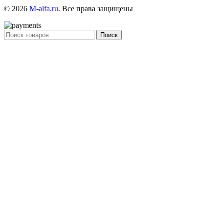
© 2026
M-alfa.ru
. Все права защищены
Поиск
Меню
Категории
SPECIAL OFFER
PURCHASE THEME
Home
Статьи
Portfolio
О компании
Контакты
Избранное
Корзина
закрыть
Поиск
Начните вводить текст, чтобы увидеть товары, которые вы
ищете.
Магазин
Избранное