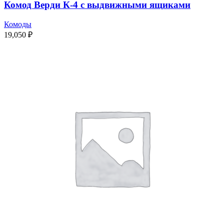
Комод Верди К-4 с выдвижными ящиками
Комоды
19,050
₽