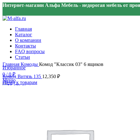
Интернет-магазин Альфа Мебель - недорогая мебель от про
Главная
Каталог
О компании
Контакты
FAQ вопросы
Статьи
Нажмите, чтобы увеличить
Главная
Комоды
Комод "Классик 03" 6 ящиков
Избранное
0
/
0
₽
Комод Витязь 135
12,350
₽
Меню
Назад к товарам
0
/
0
₽