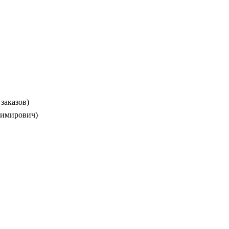
 заказов)
димирович)