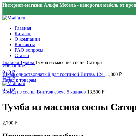
Интернет-магазин Альфа Мебель - недорогая мебель от про
Главная
Каталог
О компании
Контакты
FAQ вопросы
Статьи
Нажмите, чтобы увеличить
Главная
Тумбы
Тумба из массива сосны Сатори
Избранное
0
/
0
₽
Шкаф одностворчатый для гостиной Витязь-124
11,800
₽
Меню
Назад к товарам
0
/
0
₽
Комод из сосны Винтаж свеча 5 ящиков
13,500
₽
Тумба из массива сосны Сато
2,790
₽
Прикроватная тумбочка