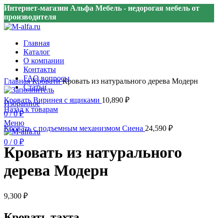
Интернет-магазин Альфа Мебель - недорогая мебель от
производителя
Главная
Каталог
О компании
Контакты
Нажмите, чтобы увеличить
FAQ вопросы
Главная
Кровати
Кровать из натурального дерева Модерн
Статьи
Кровать Виринея с ящиками
10,890
₽
Избранное
Назад к товарам
0
/
0
₽
Меню
Кровать с подъемным механизмом Сиена
24,590
₽
0
/
0
₽
Кровать из натурального
дерева Модерн
9,300
₽
Кровать тахта