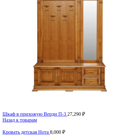
Шкаф в прихожую Верди П-3
27,290
₽
Назад к товарам
Кровать детская Нота
8,000
₽