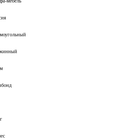
фа-мебель
сия
моугольный
жинный
см
нбонд
г
мес