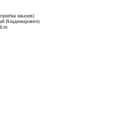
 приёма заказов)
олай Владимирович)
l.ru