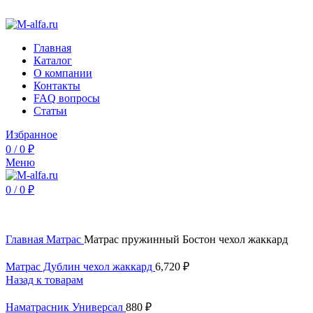
Интернет-магазин Альфа Мебель - недорогая мебель от про
Главная
Каталог
О компании
Контакты
FAQ вопросы
Статьи
Избранное
0
/
0
₽
Меню
0
/
0
₽
Нажмите, чтобы увеличить
Главная
Матрас
Матрас пружинный Бостон чехол жаккард
Матрас Дублин чехол жаккард
6,720
₽
Назад к товарам
Наматрасник Универсал
880
₽