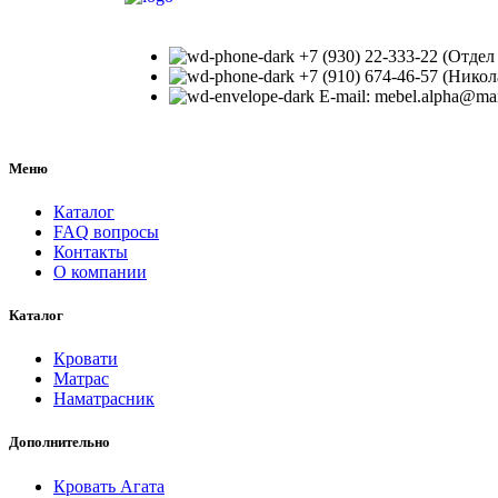
+7 (930) 22-333-22 (Отдел
+7 (910) 674-46-57 (Ник
E-mail: mebel.alpha@mai
Меню
Каталог
FAQ вопросы
Контакты
О компании
Каталог
Кровати
Матрас
Наматрасник
Дополнительно
Кровать Агата