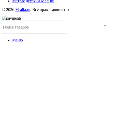
Матрас детский Малыш
© 2026
M-alfa.ru
. Все права защищены
Меню
Категории
SPECIAL OFFER
PURCHASE THEME
Home
Статьи
Portfolio
О компании
Контакты
Избранное
Корзина
закрыть