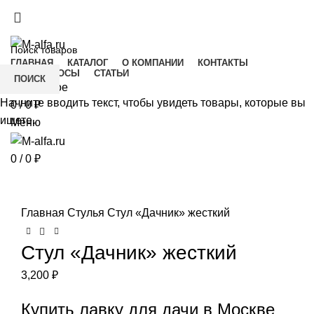
Интернет-магазин Альфа Мебель - недорогая
мебель от производителя
ГЛАВНАЯ
КАТАЛОГ
О КОМПАНИИ
КОНТАКТЫ
FAQ ВОПРОСЫ
СТАТЬИ
ПОИСК
Избранное
Начните вводить текст, чтобы увидеть товары, которые вы
0
/
0
₽
ищете.
Меню
0
/
0
₽
Нажмите, чтобы увеличить
Главная
Стулья
Стул «Дачник» жесткий
Стул «Дачник» жесткий
3,200
₽
Купить лавку для дачи в Москве