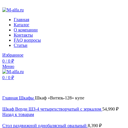
Интернет-магазин Альфа Мебель - недорогая мебель от про
Главная
Каталог
О компании
Контакты
FAQ вопросы
Статьи
Избранное
0
/
0
₽
Меню
0
/
0
₽
Нажмите, чтобы увеличить
Главная
Шкафы
Шкаф «Витязь-128» купе
Шкаф Верди ШЗ-4 четырехстворчатый с зеркалом
54,990
₽
Назад к товарам
Стол раздвижной однобалясный овальный
8,390
₽